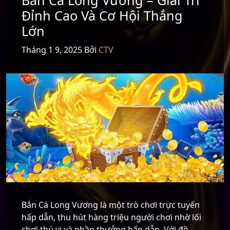
Đỉnh Cao Và Cơ Hội Thắng
Lớn
Tháng 1 9, 2025
Bởi
CTV
Bắn Cá Long Vương là một trò chơi trực tuyến
hấp dẫn, thu hút hàng triệu người chơi nhờ lối
chơi thú vị và phần thưởng hấp dẫn. Với đồ …