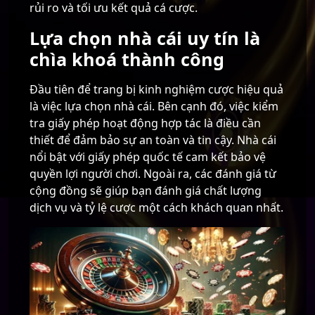
rủi ro và tối ưu kết quả cá cược.
Lựa chọn nhà cái uy tín là
chìa khoá thành công
Đầu tiên để trang bị kinh nghiệm cược hiệu quả
là việc lựa chọn nhà cái. Bên cạnh đó, việc kiểm
tra giấy phép hoạt động hợp tác là điều cần
thiết để đảm bảo sự an toàn và tin cậy. Nhà cái
nổi bật với giấy phép quốc tế cam kết bảo vệ
quyền lợi người chơi. Ngoài ra, các đánh giá từ
cộng đồng sẽ giúp bạn đánh giá chất lượng
dịch vụ và tỷ lệ cược một cách khách quan nhất.