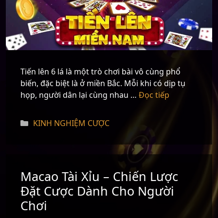
Tiến lên 6 lá là một trò chơi bài vô cùng phổ
biến, đặc biệt là ở miền Bắc. Mỗi khi có dịp tụ
họp, người dân lại cùng nhau …
Đọc tiếp
Danh
KINH NGHIỆM CƯỢC
mục
Macao Tài Xỉu – Chiến Lược
Đặt Cược Dành Cho Người
Chơi