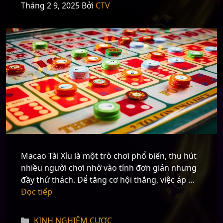
Tháng 2 9, 2025
Bởi
CTV
Macao Tài Xỉu là một trò chơi phổ biến, thu hút
nhiều người chơi nhờ vào tính đơn giản nhưng
đầy thử thách. Để tăng cơ hội thắng, việc áp …
Đọc tiếp
Danh
KINH NGHIỆM CƯỢC