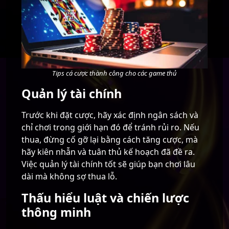
Tips cá cược thành công cho các game thủ
Quản lý tài chính
Trước khi đặt cược, hãy xác định ngân sách và
chỉ chơi trong giới hạn đó để tránh rủi ro. Nếu
thua, đừng cố gỡ lại bằng cách tăng cược, mà
hãy kiên nhẫn và tuân thủ kế hoạch đã đề ra.
Việc quản lý tài chính tốt sẽ giúp bạn chơi lâu
dài mà không sợ thua lỗ.
Thấu hiểu luật và chiến lược
thông minh