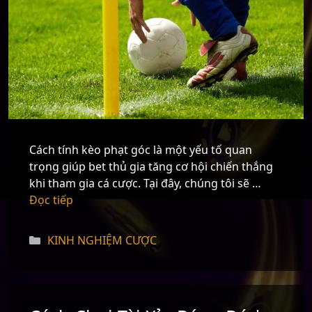
Cách tính kèo phạt góc là một yếu tố quan
trọng giúp bet thủ gia tăng cơ hội chiến thắng
khi tham gia cá cược. Tại đây, chúng tôi sẽ …
Đọc tiếp
Danh
KINH NGHIỆM CƯỢC
mục