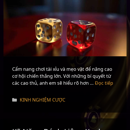
Cẩm nang chơi tài xỉu và mẹo vặt để nâng cao
cơ hội chiến thắng lớn. Với những bí quyết từ
các cao thủ, anh em sẽ hiểu rõ hơn …
Đọc tiếp
Danh
KINH NGHIỆM CƯỢC
mục