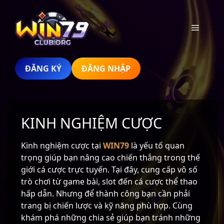
Chuyển
đến
Menu
nội
dung
ĐĂNG KÝ
ĐĂNG NHẬP
KINH NGHIỆM CƯỢC
Kinh nghiệm cược tại
WIN79
là yếu tố quan
trọng giúp bạn nâng cao chiến thắng trong thế
giới cá cược trực tuyến. Tại đây, cung cấp vô số
trò chơi từ game bài, slot đến cá cược thể thao
hấp dẫn. Nhưng để thành công bạn cần phải
trang bị chiến lược và kỹ năng phù hợp. Cùng
khám phá những chia sẻ giúp bạn tránh những