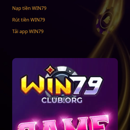
Nạp tiền WIN79
Rút tiền WIN79
Tải app WIN79