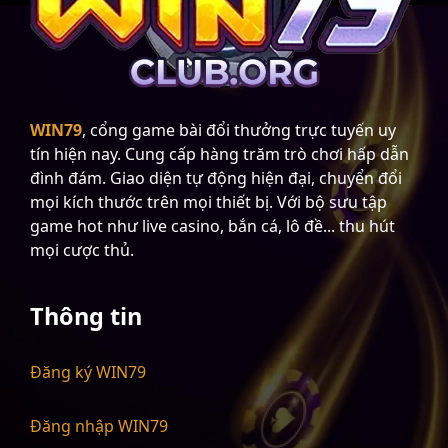
WIN79
, cổng game bài đổi thưởng trực tuyến uy
tín hiện nay. Cung cấp hàng trăm trò chơi hấp dẫn
đình đám. Giao diện tự động hiện đại, chuyển đổi
mọi kích thước trên mọi thiết bị. Với bộ sưu tập
game hot như live casino, bắn cá, lô đề... thu hút
mọi cược thủ.
Thông tin
Đăng ký WIN79
Đăng nhập WIN79