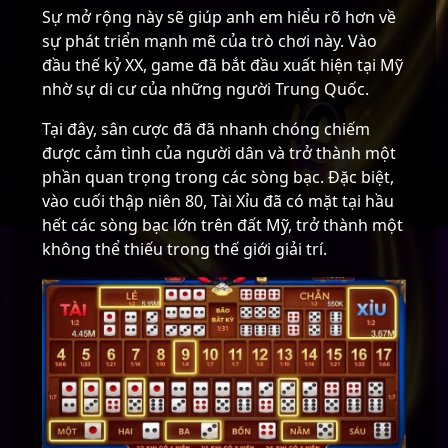
Sự mở rộng này sẽ giúp anh em hiểu rõ hơn về
sự phát triển mạnh mẽ của trò chơi này. Vào
đầu thế kỷ XX, game đã bắt đầu xuất hiện tại Mỹ
nhờ sự di cư của những người Trung Quốc.
Tại đây, sân cược đã đã nhanh chóng chiếm
được cảm tình của người dân và trở thành một
phần quan trọng trong các sòng bạc. Đặc biệt,
vào cuối thập niên 80, Tài Xỉu đã có mặt tại hầu
hết các sòng bạc lớn trên đất Mỹ, trở thành một
không thể thiếu trong thế giới giải trí.