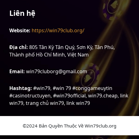
Liên hệ
Website:
https://win79club.org/
Địa chỉ:
805 Tân Kỳ Tân Quý, Sơn Kỳ, Tân Phú,
Thành phố Hồ Chí Minh, Việt Nam
Email:
win79cluborg@gmail.com
Hashtag:
#win79, #win 79 #conggameuytin
#casinotructuyen, #win79official, win79.cheap, link
win79, trang chủ win79, link win79
©2024 Bản Quyền Thuộc Về Win79club.org