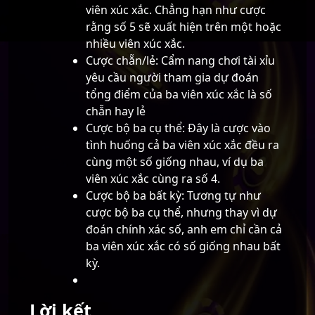
viên xúc xắc. Chẳng hạn như cược
rằng số 5 sẽ xuất hiện trên một hoặc
nhiều viên xúc xắc.
Cược chẵn/lẻ: Cẩm nang chơi tài xỉu
yêu cầu người tham gia dự đoán
tổng điểm của ba viên xúc xắc là số
chẵn hay lẻ
Cược bộ ba cụ thể: Đây là cược vào
tình huống cả ba viên xúc xắc đều ra
cùng một số giống nhau, ví dụ ba
viên xúc xắc cùng ra số 4.
Cược bộ ba bất kỳ:
Tương tự như
cược bộ ba cụ thể, nhưng thay vì dự
đoán chính xác số, anh em chỉ cần cả
ba viên xúc xắc có số giống nhau bất
kỳ.
Lời kết