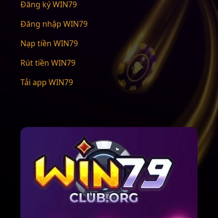
Đăng ký WIN79
Đăng nhập WIN79
Nạp tiền WIN79
Rút tiền WIN79
Tải app WIN79