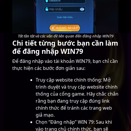
Tất tần tật và các vấn đề liên quan đến đăng nhập WIN79
Chi tiết từng bước bạn cần làm
để đăng nhập WIN79
Để đăng nhập vào tài khoản WIN79, bạn chỉ cần
thực hiện các bước đơn giản sau:
Truy cập website chính thống: Mở
trình duyệt và truy cập website chính
thống của cổng game. Hãy chắc chắn
rằng bạn đang truy cập đúng link
chính thức để tránh các trang web
giả mạo.
Chọn “Đăng nhập” WIN 79: Sau khi
vào trang chủ chính thức, bạn sẽ