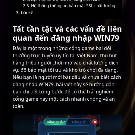
Hệ thống thông tin bảo mật SSL chất lượng
Lời kết
Tất tần tật và các vấn đề liên
quan đến đăng nhập WIN79
Đây là một trong những cổng game bài đổi
thưởng trực tuyến uy tín tại Việt Nam, thu hút
hàng triệu người chơi nhờ vào chất lượng dịch
vụ, độ bảo mật tối ưu và kho trò chơi đa dạng.
Nếu bạn là người mới bắt đầu và chưa biết cách
đăng nhập WIN79, bài viết này sẽ hướng dẫn
bạn chi tiết từng bước để có thể trải nghiệm
cổng game này một cách nhanh chóng và an
toàn.