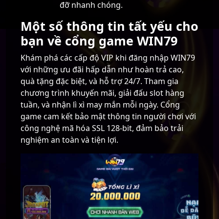
đỡ nhanh chóng.
Một số thông tin tất yếu cho
bạn về cổng game WIN79
Khám phá các cấp độ VIP khi đăng nhập WIN79
với những ưu đãi hấp dẫn như hoàn trả cao,
quà tặng đặc biệt, và hỗ trợ 24/7. Tham gia
chương trình khuyến mãi, giải đấu slot hàng
tuần, và nhận lì xì may mắn mỗi ngày. Cổng
game cam kết bảo mật thông tin người chơi với
công nghệ mã hóa SSL 128-bit, đảm bảo trải
nghiệm an toàn và tiện lợi.