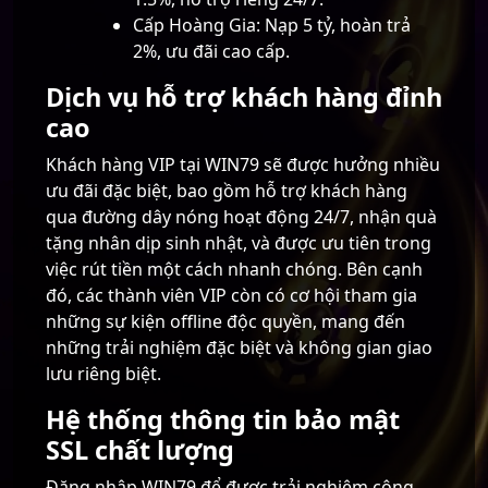
Cấp Hoàng Gia: Nạp 5 tỷ, hoàn trả
2%, ưu đãi cao cấp.
Dịch vụ hỗ trợ khách hàng đỉnh
cao
Khách hàng VIP tại WIN79 sẽ được hưởng nhiều
ưu đãi đặc biệt, bao gồm hỗ trợ khách hàng
qua đường dây nóng hoạt động 24/7, nhận quà
tặng nhân dịp sinh nhật, và được ưu tiên trong
việc rút tiền một cách nhanh chóng. Bên cạnh
đó, các thành viên VIP còn có cơ hội tham gia
những sự kiện offline độc quyền, mang đến
những trải nghiệm đặc biệt và không gian giao
lưu riêng biệt.
Hệ thống thông tin bảo mật
SSL chất lượng
Đăng nhập WIN79 để được trải nghiệm công