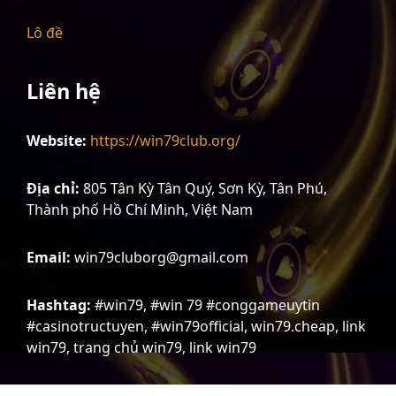
Lô đề
Liên hệ
Website:
https://win79club.org/
Địa chỉ:
805 Tân Kỳ Tân Quý, Sơn Kỳ, Tân Phú,
Thành phố Hồ Chí Minh, Việt Nam
Email:
win79cluborg@gmail.com
Hashtag:
#win79, #win 79 #conggameuytin
#casinotructuyen, #win79official, win79.cheap, link
win79, trang chủ win79, link win79