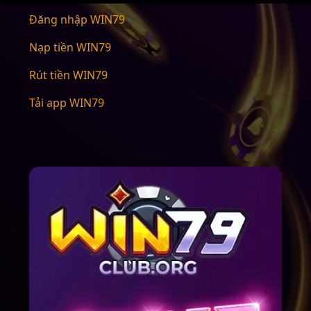
Đăng nhập WIN79
Nạp tiền WIN79
Rút tiền WIN79
Tải app WIN79