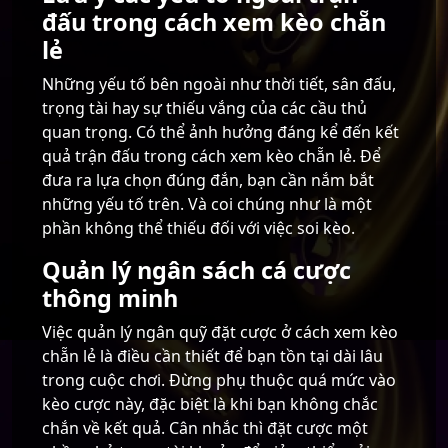
đấu trong cách xem kèo chẵn
lẻ
Những yếu tố bên ngoài như thời tiết, sân đấu,
trọng tài hay sự thiếu vắng của các cầu thủ
quan trọng. Có thể ảnh hưởng đáng kể đến kết
quả trận đấu trong cách xem kèo chẵn lẻ. Để
đưa ra lựa chọn đúng đắn, bạn cần nắm bắt
những yếu tố trên. Và coi chúng như là một
phần không thể thiếu đối với việc soi kèo.
Quản lý ngân sách cá cược
thông minh
Việc quản lý ngân quỹ đặt cược ở cách xem kèo
chẵn lẻ là điều cần thiết để bạn tồn tại dài lâu
trong cuộc chơi. Đừng phụ thuộc quá mức vào
kèo cược này, đặc biệt là khi bạn không chắc
chắn về kết quả. Cân nhắc thì đặt cược một