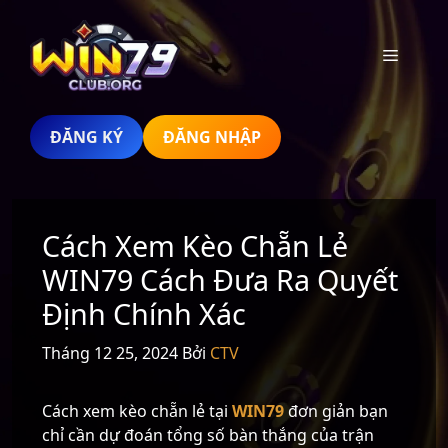
Chuyển
đến
Menu
nội
dung
ĐĂNG KÝ
ĐĂNG NHẬP
Cách Xem Kèo Chẵn Lẻ
WIN79 Cách Đưa Ra Quyết
Định Chính Xác
Tháng 12 25, 2024
Bởi
CTV
Cách xem kèo chẵn lẻ tại
WIN79
đơn giản bạn
chỉ cần dự đoán tổng số bàn thắng của trận