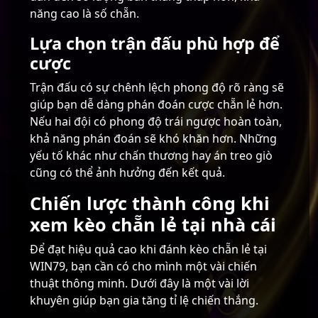
năng cao là số chẵn.
Lựa chọn trận đấu phù hợp để
cược
Trận đấu có sự chênh lệch phong độ rõ ràng sẽ
giúp bạn dễ dàng phán đoán cược chẵn lẻ hơn.
Nếu hai đội có phong độ trái ngược hoàn toàn,
khả năng phán đoán sẽ khó khăn hơn. Những
yếu tố khác như chấn thương hay án treo giò
cũng có thể ảnh hưởng đến kết quả.
Chiến lược thành công khi
xem kèo chẵn lẻ tại nhà cái
Để đạt hiệu quả cao khi đánh kèo chẵn lẻ tại
WIN79, bạn cần có cho mình một vài chiến
thuật thông minh. Dưới đây là một vài lời
khuyên giúp bạn gia tăng tỉ lệ chiến thắng.