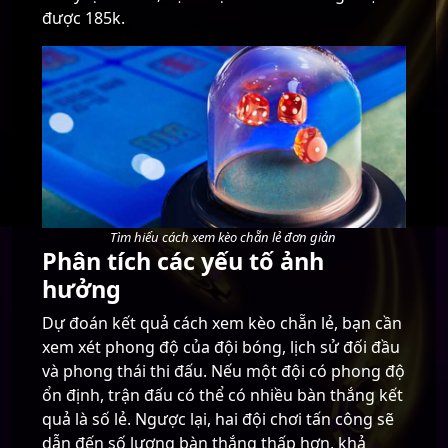
được 185k.
Tìm hiểu cách xem kèo chẵn lẻ đơn giản
Phân tích các yếu tố ảnh
hưởng
Dự đoán kết quả cách xem kèo chẵn lẻ, bạn cần
xem xét phong độ của đội bóng, lịch sử đối đầu
và phong thái thi đấu. Nếu một đội có phong độ
ổn định, trận đấu có thể có nhiều bàn thắng kết
quả là số lẻ. Ngược lại, hai đội chơi tấn công sẽ
dẫn đến số lượng bàn thắng thấp hơn, khả