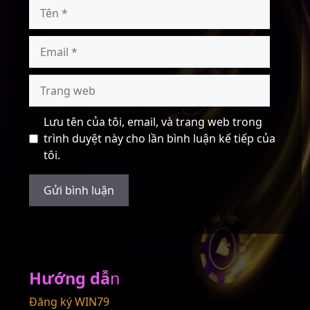
Tên
Email
Trang
web
Lưu tên của tôi, email, và trang web trong
trình duyệt này cho lần bình luận kế tiếp của
tôi.
Hướng dẫ
n
Đăng ký WIN79