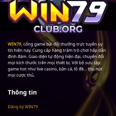
WIN79
, cổng game bài đổi thưởng trực tuyến uy
tín hiện nay. Cung cấp hàng trăm trò chơi hấp dẫn
đình đám. Giao diện tự động hiện đại, chuyển đổi
mọi kích thước trên mọi thiết bị. Với bộ sưu tập
game hot như live casino, bắn cá, lô đề... thu hút
mọi cược thủ.
Thông tin
Đăng ký WIN79