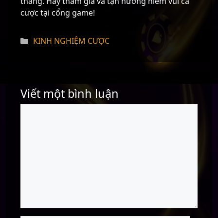
thắng. Hãy tham gia và tận hưởng niềm vui cá
cược tại cổng game!
Danh
KINH NGHIỆM CƯỢC
mục
Viết một bình luận
Bình
luận