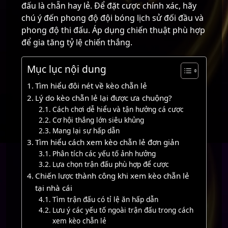
đấu là chẵn hay lẻ. Để đặt cược chính xác, hãy
chú ý đến phong độ đội bóng lịch sử đối đầu và
phong độ thi đấu. Áp dụng chiến thuật phù hợp
để gia tăng tỷ lệ chiến thắng.
Mục lục nội dung
Tìm hiểu đôi nét về kèo chẵn lẻ
Lý do kèo chẵn lẻ lại được ưa chuộng?
Cách chơi dễ hiểu và tận hưởng cá cược
Cơ hội thắng lớn siêu khủng
Mang lại sự hấp dẫn
Tìm hiểu cách xem kèo chẵn lẻ đơn giản
Phân tích các yếu tố ảnh hưởng
Lựa chọn trận đấu phù hợp để cược
Chiến lược thành công khi xem kèo chẵn lẻ
tại nhà cái
Tìm trận đấu có tỉ lệ ăn hấp dẫn
Lưu ý các yếu tố ngoài trận đấu trong cách
xem kèo chẵn lẻ