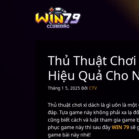
Chuyển
đến
nội
dung
Thủ Thuật Chơi 
Hiệu Quả Cho 
Tháng 1 5, 2025
Bởi
CTV
Thủ thuật chơi xì dách là gì uôn là mộ
đáp. Tựa game này không phải xa lạ đố
cũng biết cách và luật tham gia game b
phục game này thì sau đây
WIN 79
sẽ g
game bài này nhé!