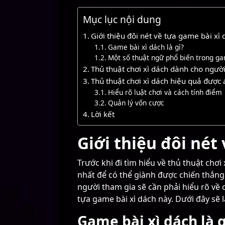
Mục lục nội dung
Giới thiệu đôi nét về tựa game bài xì 
Game bài xì dách là gì?
Một số thuật ngữ phổ biến trong ga
Thủ thuật chơi xì dách dành cho người
Thủ thuật chơi xì dách hiệu quả được
Hiểu rõ luật chơi và cách tính điểm
Quản lý vốn cược
Lời kết
Giới thiệu đôi nét
Trước khi đi tìm hiểu về thủ thuật chơi
nhất để có thể giành được chiến thắng l
người tham gia sẽ cần phải hiểu rõ về 
tựa game bài xì dách này. Dưới đây sẽ 
Game bài xì dách là g