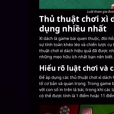
Luật tham gia đượ
Thủ thuật chơi xì
dụng nhiều nhất
Xì dách là game bài quen thuộc, đòi 
sự tính toán khéo léo và chiến lược cụ
thuật chơi xì dách hiệu quả đã được n
những mẹo hữu ích nhất bạn nên biết.
Hiểu rõ luật chơi và 
Để áp dụng các thủ thuật chơi xì dách h
tố cơ bản và quan trọng. Trong game bà
với con số in trên lá bài, trong khi các l
có thể được tính là 1 điểm hoặc 11 điể