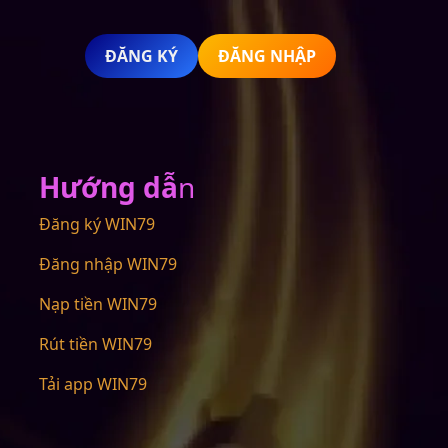
ĐĂNG KÝ
ĐĂNG NHẬP
Hướng dẫ
n
Đăng ký WIN79
Đăng nhập WIN79
Nạp tiền WIN79
Rút tiền WIN79
Tải app WIN79