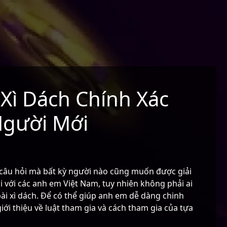
Xì Dách Chính Xác
Người Mới
t câu hỏi mà bất kỳ người nào cũng muốn được giải
i với các anh em Việt Nam, tuy nhiên không phải ai
ài xì dách. Để có thể giúp anh em dễ dàng chinh
iới thiệu về luật tham gia và cách tham gia của tựa